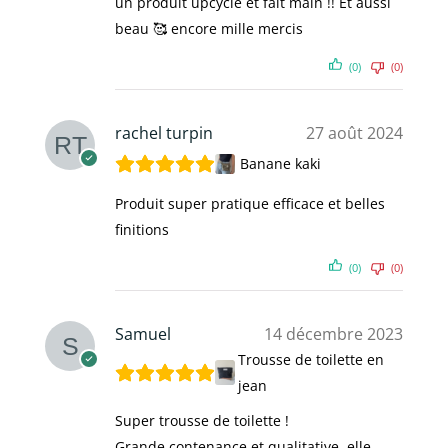
un produit upcycle et fait main !! Et aussi
beau 🥰 encore mille mercis
(0)
(0)
rachel turpin
27 août 2024
Banane kaki
Produit super pratique efficace et belles
finitions
(0)
(0)
Samuel
14 décembre 2023
Trousse de toilette en
jean
Super trousse de toilette !
Grande contenance et qualitative, elle