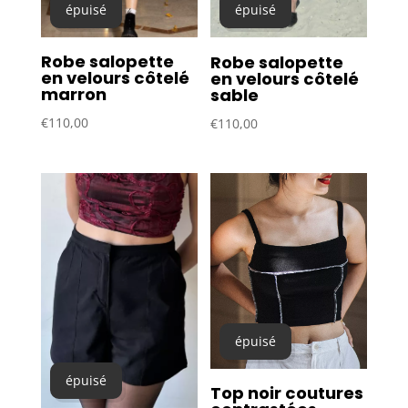
épuisé
épuisé
Robe salopette
Robe salopette
en velours côtelé
en velours côtelé
marron
sable
€
110,00
€
110,00
épuisé
épuisé
Top noir coutures