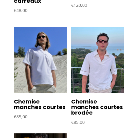
carreaux
Note
€
120,00
5.00
€
48,00
sur 5
Chemise
Chemise
manches courtes
manches courtes
brodée
€
85,00
€
85,00