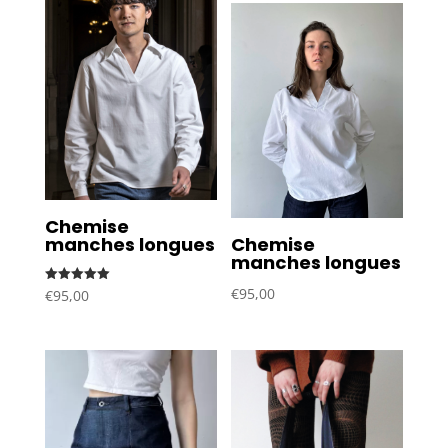
Chemise
Chemise
manches longues
manches longues
€
95,00
Note
€
95,00
5.00
sur 5