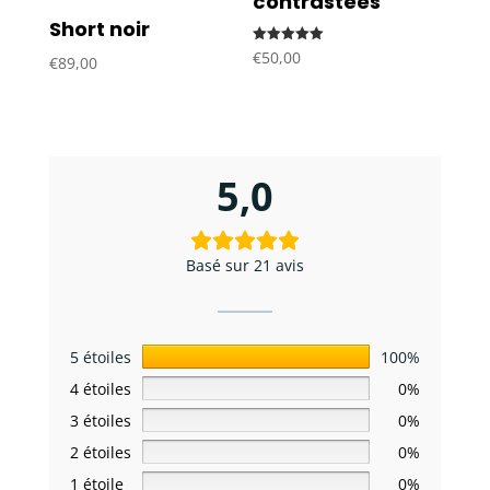
contrastées
Short noir
Note
€
50,00
€
89,00
5.00
sur 5
5,0
Basé sur 21 avis
5 étoiles
100%
4 étoiles
0%
3 étoiles
0%
2 étoiles
0%
1 étoile
0%