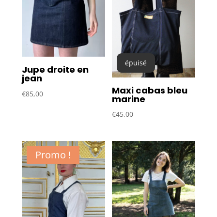
épuisé
Jupe droite en
jean
Maxi cabas bleu
€
85,00
marine
€
45,00
Promo !