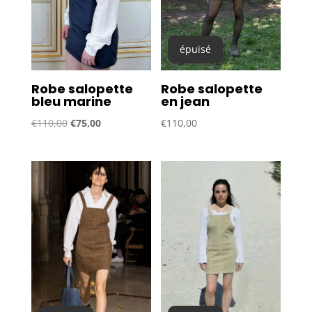
épuisé
Robe salopette
Robe salopette
bleu marine
en jean
Le
Le
€
110,00
€
75,00
€
110,00
prix
prix
initial
actuel
était :
est :
€110,00.
€75,00.