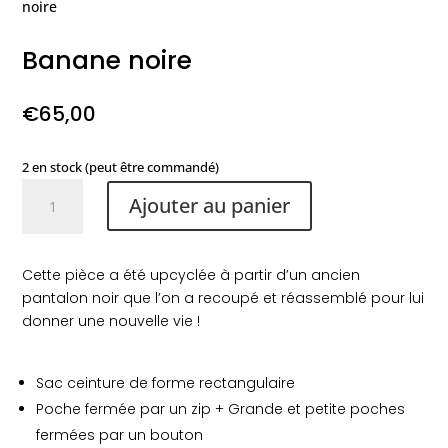
noire
Banane noire
€
65,00
2 en stock (peut être commandé)
quantité
Ajouter au panier
de
Banane
noire
Cette pièce a été upcyclée à partir d’un ancien
pantalon noir que l’on a recoupé et réassemblé pour lui
donner une nouvelle vie !
Sac ceinture de forme rectangulaire
Poche fermée par un zip + Grande et petite poches
fermées par un bouton