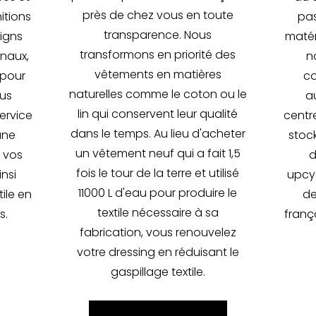
près de chez vous en toute
nitions
pas
transparence. Nous
igns
matér
transformons en priorité des
inaux,
n
vêtements en matières
 pour
co
naturelles comme le coton ou le
ous
au
lin qui conservent leur qualité
ervice
centre
dans le temps. Au lieu d'acheter
une
stoc
un vêtement neuf qui a fait 1,5
e vos
d
fois le tour de la terre et utilisé
nsi
upcyc
11000 L d'eau pour produire le
ile en
de
textile nécessaire à sa
s.
frança
fabrication, vous renouvelez
votre dressing en réduisant le
gaspillage textile.