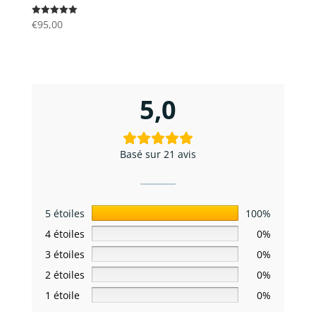
Note
€
95,00
5.00
sur 5
5,0
Basé sur 21 avis
5 étoiles
100%
4 étoiles
0%
3 étoiles
0%
2 étoiles
0%
1 étoile
0%