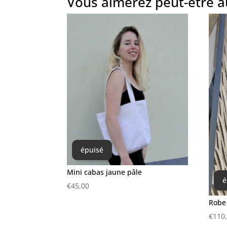
Vous aimerez peut-être 
épuisé
Mini cabas jaune pâle
é
€
45,00
Robe 
€
110