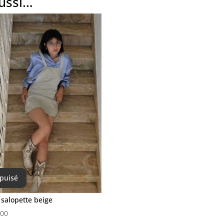
aussi…
puisé
salopette beige
,00