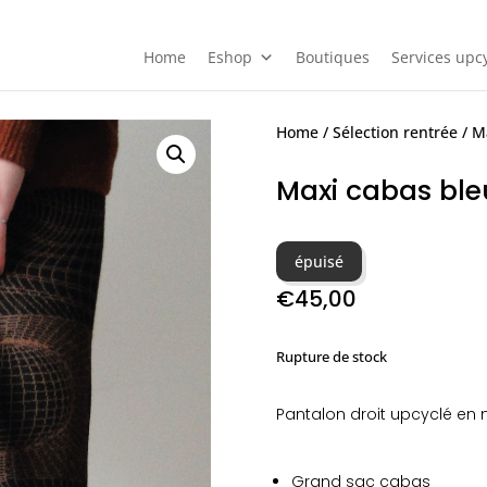
Home
Eshop
Boutiques
Services upcy
Home
/
Sélection rentrée
/ M
Maxi cabas ble
épuisé
€
45,00
Rupture de stock
Pantalon droit upcyclé en 
Grand sac cabas