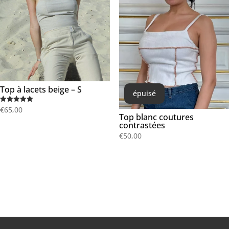
Top à lacets beige – S
épuisé
Note
€
65,00
5.00
Top blanc coutures
sur 5
contrastées
€
50,00