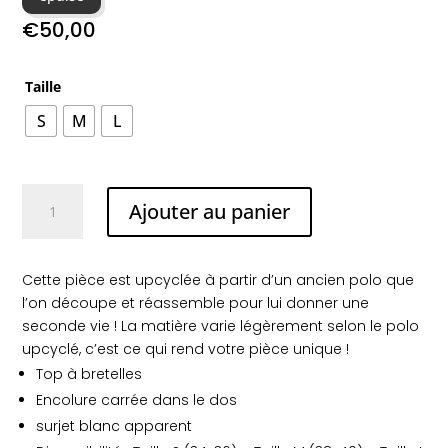
€
50,00
Taille
S
M
L
quantité
Ajouter au panier
de
Top
noir
Cette pièce est upcyclée à partir d’un ancien polo que
coutures
l’on découpe et réassemble pour lui donner une
contrastées
seconde vie ! La matière varie légèrement selon le polo
upcyclé, c’est ce qui rend votre pièce unique !
Top à bretelles
Encolure carrée dans le dos
surjet blanc apparent