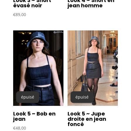
Look 3 ~ Short
Look 4 ~ Short en
évasé noir
jean homme
€
89,00
épuisé
épuisé
Look 5 ~ Jupe
Look 5 ~ Bob en
droite en jean
jean
foncé
€
48,00