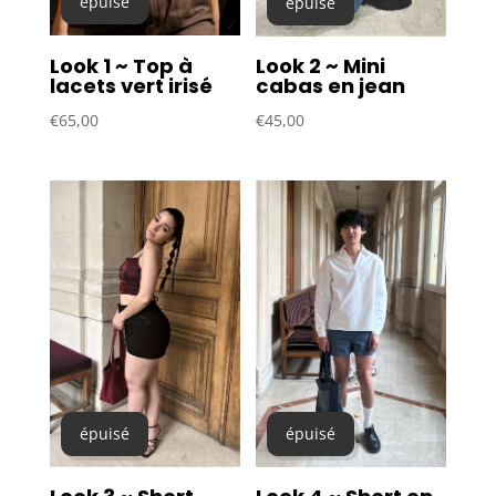
épuisé
épuisé
Look 1 ~ Top à
Look 2 ~ Mini
lacets vert irisé
cabas en jean
€
65,00
€
45,00
épuisé
épuisé