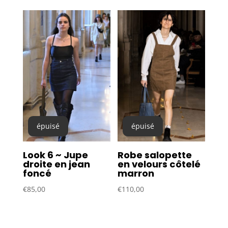
épuisé
épuisé
Look 6 ~ Jupe
Robe salopette
droite en jean
en velours côtelé
foncé
marron
€
85,00
€
110,00