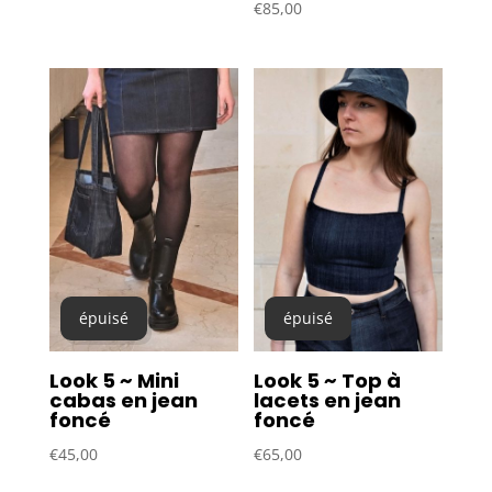
€
85,00
épuisé
épuisé
Look 5 ~ Mini
Look 5 ~ Top à
cabas en jean
lacets en jean
foncé
foncé
€
45,00
€
65,00