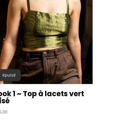
épuisé
ook 1 ~ Top à lacets vert
risé
5,00