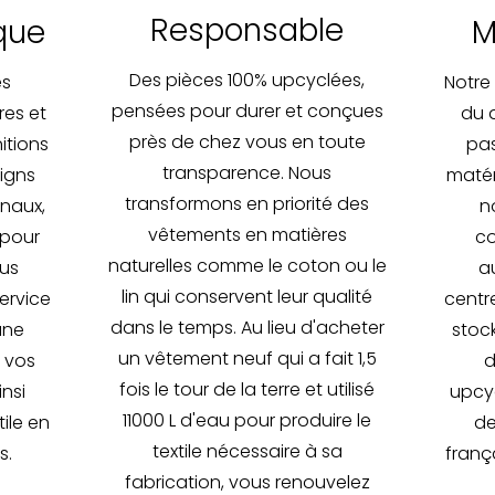
Responsable
que
M
Des pièces 100% upcyclées,
es
Notre
pensées pour durer et conçues
res et
du 
près de chez vous en toute
nitions
pas
transparence. Nous
igns
matér
transformons en priorité des
inaux,
n
vêtements en matières
 pour
co
naturelles comme le coton ou le
ous
au
lin qui conservent leur qualité
ervice
centre
dans le temps. Au lieu d'acheter
une
stoc
un vêtement neuf qui a fait 1,5
e vos
d
fois le tour de la terre et utilisé
nsi
upcyc
11000 L d'eau pour produire le
ile en
de
textile nécessaire à sa
s.
frança
fabrication, vous renouvelez