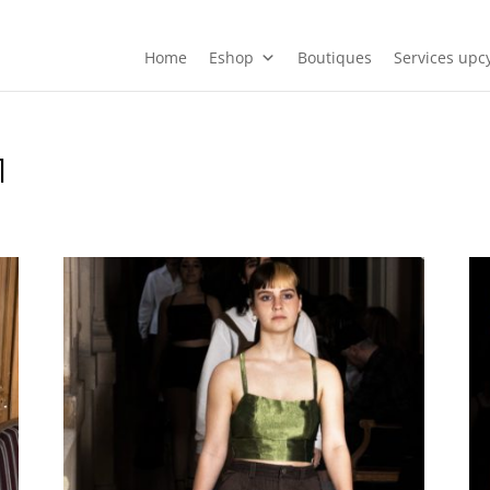
Home
Eshop
Boutiques
Services upcy
1