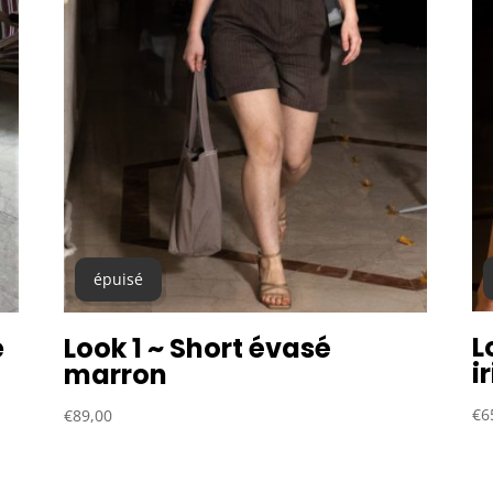
épuisé
L
e
Look 1 ~ Short évasé
i
marron
€
6
€
89,00