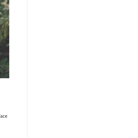
face
e