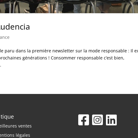
Audencia
sance
cle paru dans la première newsletter sur la mode responsable : Il e
 5 prochaines générations ! Consommer responsable c’est bien,
.
itique
illeures ventes
ntions légales