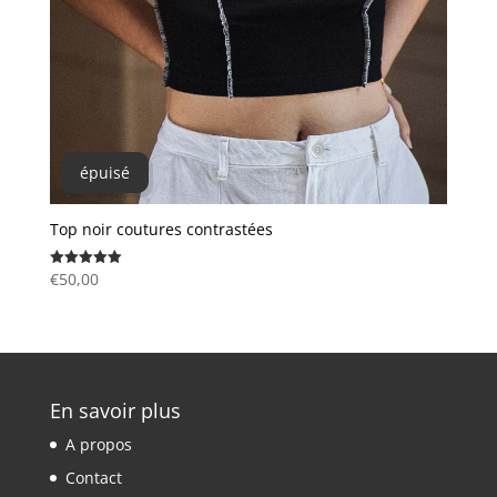
épuisé
Top noir coutures contrastées
€
50,00
Note
5.00
sur 5
En savoir plus
A propos
Contact