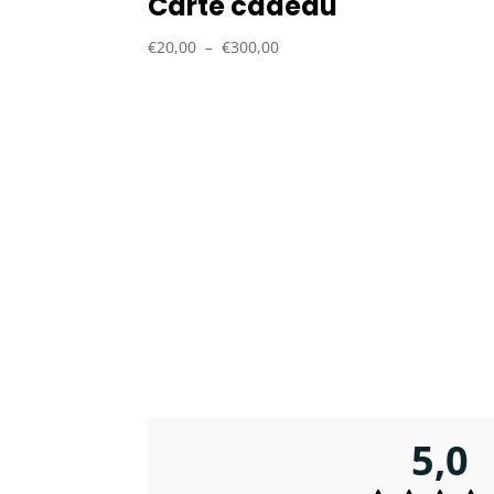
Carte cadeau
Plage
€
20,00
–
€
300,00
de
prix :
€20,00
à
€300,00
5,0