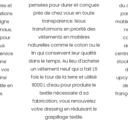
pensées pour durer et conçues
res et
du 
près de chez vous en toute
nitions
pas
transparence. Nous
igns
matér
transformons en priorité des
inaux,
n
vêtements en matières
 pour
co
naturelles comme le coton ou le
ous
au
lin qui conservent leur qualité
ervice
centre
dans le temps. Au lieu d'acheter
une
stoc
un vêtement neuf qui a fait 1,5
e vos
d
fois le tour de la terre et utilisé
nsi
upcyc
11000 L d'eau pour produire le
ile en
de
textile nécessaire à sa
s.
frança
fabrication, vous renouvelez
votre dressing en réduisant le
gaspillage textile.