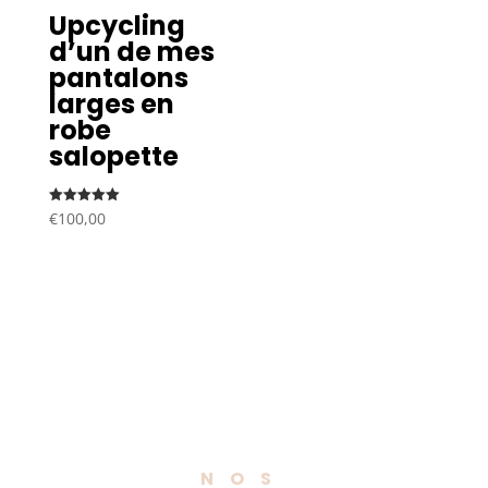
Upcycling
d’un de mes
pantalons
larges en
robe
salopette
Note
€
100,00
5.00
sur 5
NOS