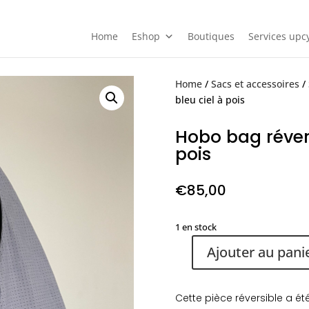
Home
Eshop
Boutiques
Services upcy
Home
/
Sacs et accessoires
/
bleu ciel à pois
Hobo bag révers
pois
€
85,00
1 en stock
Ajouter au pani
quantité
de
Hobo
Cette pièce réversible a é
bag