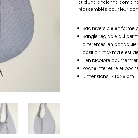
et d’une ancienne combinai
réversible
réassemblés pour leur donn
noir
et
bleu
Sac réversible en forme 
ciel
Sangle réglable qui perm
à
différentes, en bandouliè
pois
position maximale est d
Lien bicolore pour fermer
Poche intérieure et poche
Dimensions : 41 x 28 cm