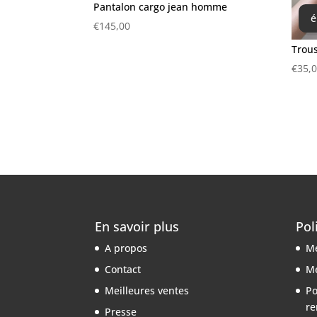
Pantalon cargo jean homme
é
€
145,00
Trous
€
35,
En savoir plus
Pol
A propos
Me
Contact
Me
Meilleures ventes
Po
re
Presse