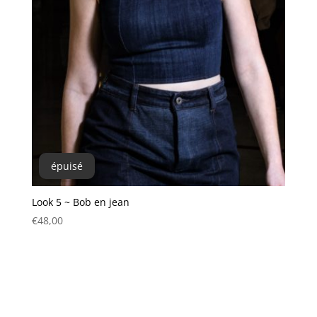
épuisé
Look 5 ~ Bob en jean
€
48,00