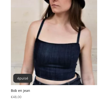
épuisé
Bob en jean
€
48,00