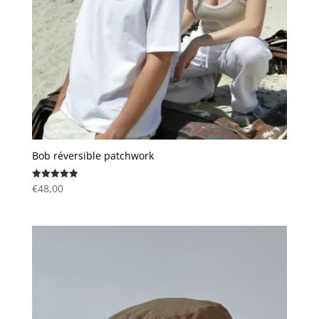
Bob réversible patchwork
€
48,00
Note
5.00
sur 5