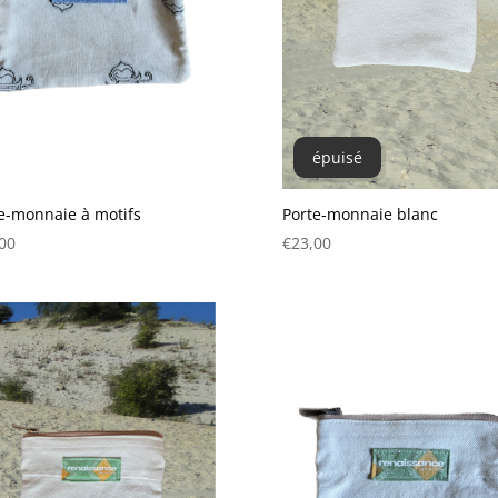
épuisé
e-monnaie à motifs
Porte-monnaie blanc
00
€
23,00