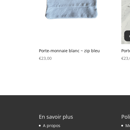
Porte-monnaie blanc ~ zip bleu
Por
€
23,00
€
23,
En savoir plus
Pol
A propos
Me