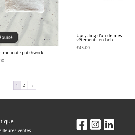
Upcycling d’un de mes
épuisé
vêtements en bob
€
45,00
te-monnaie patchwork
00
1
2
→
itique
illeures ventes