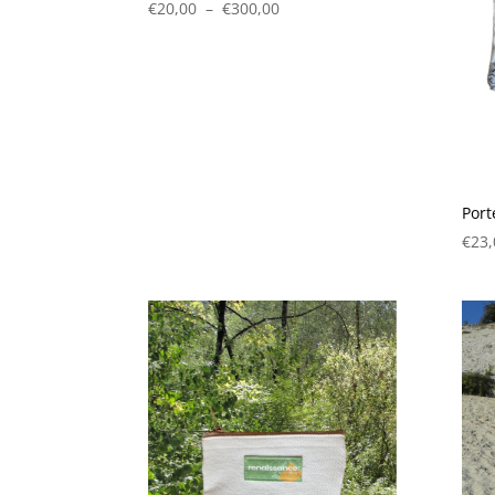
Plage
€
20,00
–
€
300,00
de
prix :
€20,00
à
€300,00
Port
€
23,