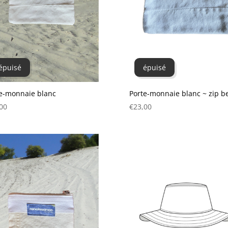
épuisé
épuisé
e-monnaie blanc
Porte-monnaie blanc ~ zip b
00
€
23,00